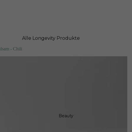
Alle Longevity Produkte
Longevity Bundle
sam - Chili
NMN
Urolithin A
Resveratrol
NAC
Longevity Glossar
Biologisches Alter testen
Biologisches Alter deiner Haut
Beauty
testen