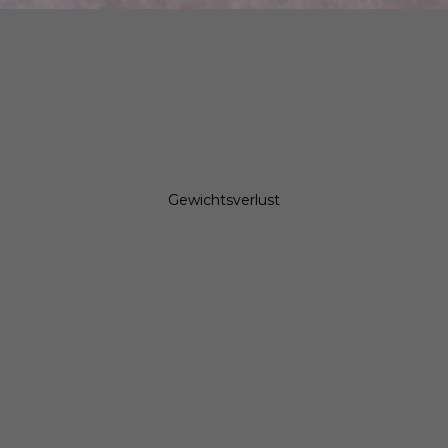
Kollagenpulver
Schlaf - Supplements
Beauty Supplements
Magnesium Bisglycinat
Proteine & EAAs
Kreatin
Pre-Workout
Gewichtsverlust
Probiotika
Flavour Powder
Wellness-Essentials
Shaker
Vitamin Guide
Protein-Rechner