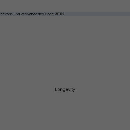
arenkorb und verwende den Code:
2F1
🚨
Longevity