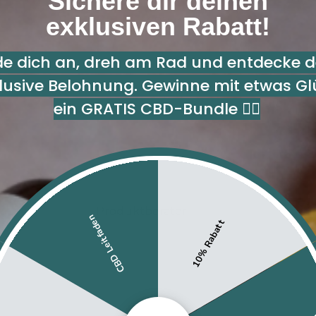
Sichere dir deinen
exklusiven Rabatt!
CBD
e dich an, dreh am Rad und entdecke d
lusive Belohnung. Gewinne mit etwas Gl
ein GRATIS CBD-Bundle 👇🏻
Produktberater
CBD Leitfaden
10% Rabatt
CBD Öle
CBD Kapseln
CBD Gummibärchen
CBD Snacks & Tee