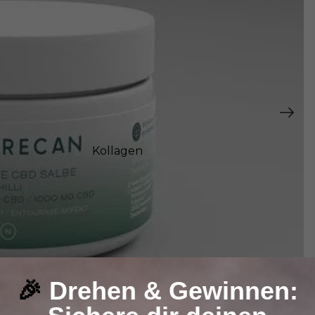
Haut Longevity
Kollagen
Beauty Kollektion
Beauty Supplements
Haut, Haare und
Nägel
🎉
Drehen & Gewinnen: