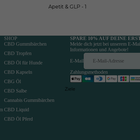
Apetit & GLP - 1
Protein
Darmgesundhei
t
SHOP
SPARE 10% AUF DEINE ER
CBD Gummibärchen
Melde dich jetzt bei unserem E-Mai
Informationen und Angebote!
CBD Tropfen
E-Mail
CBD Öl für Hunde
CBD Kapseln
Zahlungsmethoden
CBG Öl
Ziele
CBD Salbe
Cannabis Gummibärchen
mm
CBD Liquid
CBD Öl Pferd
Widerrufsrecht
Datenschutzerklärung
AGB