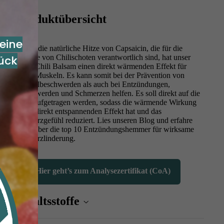
Produktübersicht
eine
Durch die natürliche Hitze von Capsaicin, die für die
ück
Schärfe von Chilischoten verantwortlich sind, hat unser
CBD Chili Balsam einen direkt wärmenden Effekt für
deine Muskeln. Es kann somit bei der Prävention von
Muskelbeschwerden als auch bei Entzündungen,
Beschwerden und Schmerzen helfen. Es soll direkt auf die
Haut aufgetragen werden, sodass die wärmende Wirkung
einen direkt entspannenden Effekt hat und das
Schmerzgefühl reduziert. Lies unseren
Blog
und erfahre
mehr über die top 10 Entzündungshemmer für wirksame
Schmerzlinderung.
🔍 Hier geht’s zum Analysezertifikat (CoA)
Inhaltsstoffe