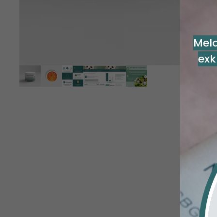
Meld
exk